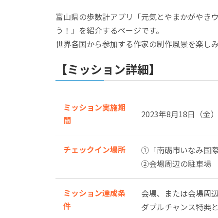
富山県の歩数計アプリ「元気とやまかがやきウォ
う！」を紹介するページです。
世界各国から参加する作家の制作風景を楽し
【ミッション詳細】
ミッション実施期
2023年8月18日（金
間
チェックイン場所
①「南砺市いなみ国際
②会場周辺の駐車場
ミッション達成条
会場、または会場周辺の
件
ダブルチャンス特典と