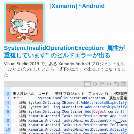
[Xamarin] “Android
System.InvalidOperationException: 属性が
重複しています” のビルドエラーが出る
Visual Studio 2019 で、ある Xamarin.Android プロジェクトを久
しぶりにビルドしたところ、以下のエラーが出るようになりまし
た。
1
2
重大度レベル
コード
説明
プロジェクト
ファイル
行
抑制状態
3
エラー
System
.
InvalidOperationException
:
属性が重複し
4
場所
System
.
Xml
.
Linq
.
XElement
.
AddAttributeSkipNotify
(
XA
5
場所
System
.
Xml
.
Linq
.
XContainer
.
AddContentSkipNotify
(
Ob
6
場所
System
.
Xml
.
Linq
.
XContainer
.
Add
(
Object
content
)
7
場所
Xamarin
.
Android
.
Tasks
.
ManifestDocument
.
AddLauncher
8
場所
Xamarin
.
Android
.
Tasks
.
ManifestDocument
.
<>
c__Displa
9
場所
Xamarin
.
Android
.
Tasks
.
ManifestDocument
.
ToElement
[
T
10
場所
Xamarin
.
Android
.
Tasks
.
ManifestDocument
.
ActivityFro