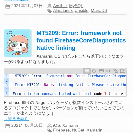
2021年11月07日
Ansible
,
MySQL
AlmaLinux
,
ansible
,
MariaDB
MT5209: Error: framework not
found FirebaseCoreDiagnostics
Native linking
'
Xamarin.iOS でビルドしたら以下のようなエラ
ーが出るようになりました。
1
MT5209
:
Error
:
framework 
not
found 
FirebaseCoreDiagnosti
2
3
Error 
MT5201
:
Native
linking 
failed
.
Please 
review 
the 
b
4
5
Error
:
linker 
command 
failed 
with 
exit 
code
1
(
use
-
v
to
Firebase 周りの Nuget パッケージが複数インストールされてい
るプロジェクトでしたが、バージョンが揃っていないことでこの
エラーが出るようにな […]
→続きを読む
2021年06月10日
iOS
,
Xamarin
Firebase
,
NuGet
,
Xamarin