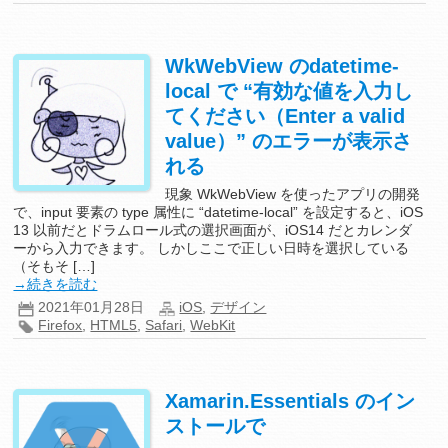
WkWebView のdatetime-
local で “有効な値を入力し
てください（Enter a valid
value）” のエラーが表示さ
れる
現象 WkWebView を使ったアプリの開発
で、input 要素の type 属性に “datetime-local” を設定すると、iOS
13 以前だとドラムロール式の選択画面が、iOS14 だとカレンダ
ーから入力できます。 しかしここで正しい日時を選択している
（そもそ […]
→続きを読む
2021年01月28日
iOS
,
デザイン
Firefox
,
HTML5
,
Safari
,
WebKit
Xamarin.Essentials のイン
ストールで