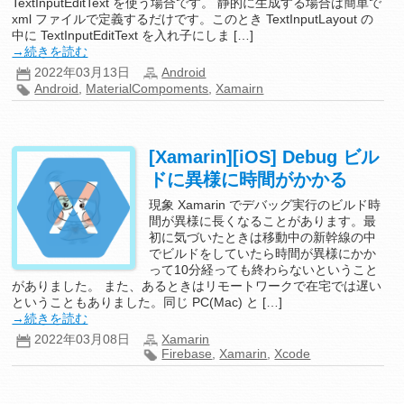
TextInputEditText を使う場合です。 静的に生成する場合は簡単で
xml ファイルで定義するだけです。このとき TextInputLayout の
中に TextInputEditText を入れ子にしま […]
→続きを読む
2022年03月13日
Android
Android
,
MaterialCompoments
,
Xamairn
[Xamarin][iOS] Debug ビル
ドに異様に時間がかかる
現象 Xamarin でデバッグ実行のビルド時
間が異様に長くなることがあります。最
初に気づいたときは移動中の新幹線の中
でビルドをしていたら時間が異様にかか
って10分経っても終わらないということ
がありました。 また、あるときはリモートワークで在宅では遅い
ということもありました。同じ PC(Mac) と […]
→続きを読む
2022年03月08日
Xamarin
Firebase
,
Xamarin
,
Xcode