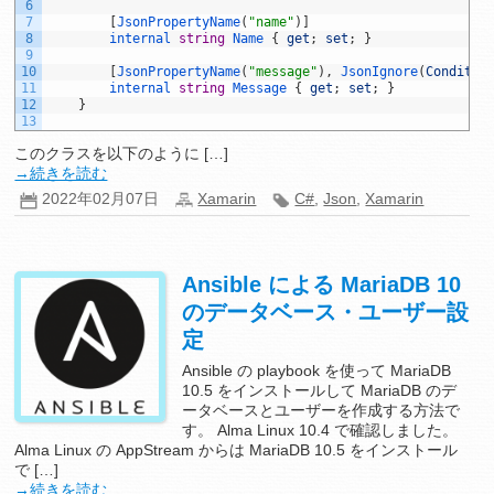
6
7
[
JsonPropertyName
(
"name"
)
]
8
internal
string
Name
{
get
;
set
;
}
9
10
[
JsonPropertyName
(
"message"
)
,
JsonIgnore
(
Conditio
11
internal
string
Message
{
get
;
set
;
}
12
}
13
このクラスを以下のように […]
→続きを読む
2022年02月07日
Xamarin
C#
,
Json
,
Xamarin
Ansible による MariaDB 10
のデータベース・ユーザー設
定
Ansible の playbook を使って MariaDB
10.5 をインストールして MariaDB のデ
ータベースとユーザーを作成する方法で
す。 Alma Linux 10.4 で確認しました。
Alma Linux の AppStream からは MariaDB 10.5 をインストール
で […]
→続きを読む