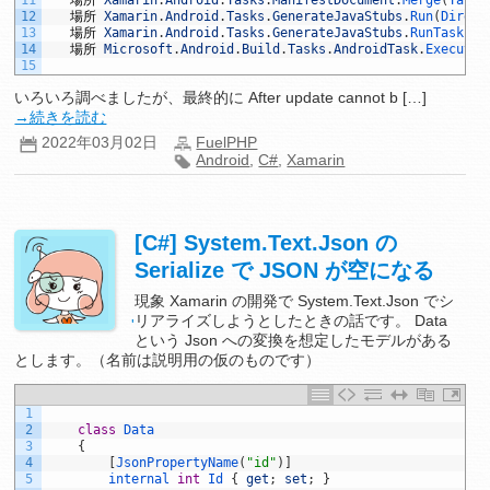
11
場所
Xamarin
.
Android
.
Tasks
.
ManifestDocument
.
Merge
(
TaskL
12
場所
Xamarin
.
Android
.
Tasks
.
GenerateJavaStubs
.
Run
(
Direct
13
場所
Xamarin
.
Android
.
Tasks
.
GenerateJavaStubs
.
RunTask
(
)
14
場所
Microsoft
.
Android
.
Build
.
Tasks
.
AndroidTask
.
Execute
(
15
いろいろ調べましたが、最終的に After update cannot b […]
→続きを読む
2022年03月02日
FuelPHP
Android
,
C#
,
Xamarin
[C#] System.Text.Json の
Serialize で JSON が空になる
現象 Xamarin の開発で System.Text.Json でシ
リアライズしようとしたときの話です。 Data
'
という Json への変換を想定したモデルがある
とします。（名前は説明用の仮のものです）
1
2
class
Data
3
{
4
[
JsonPropertyName
(
"id"
)
]
5
internal
int
Id
{
get
;
set
;
}