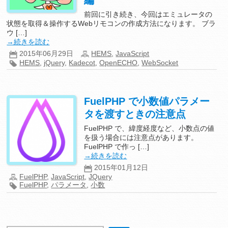
編
前回に引き続き、今回はエミュレータの
状態を取得＆操作するWebリモコンの作成方法になります。 ブラ
ウ […]
→続きを読む
2015年06月29日
HEMS
,
JavaScript
HEMS
,
jQuery
,
Kadecot
,
OpenECHO
,
WebSocket
FuelPHP で小数値パラメー
タを渡すときの注意点
FuelPHP で、緯度経度など、小数点の値
を扱う場合には注意点があります。
FuelPHP で作っ […]
→続きを読む
2015年01月12日
FuelPHP
,
JavaScript
,
JQuery
FuelPHP
,
パラメータ
,
小数