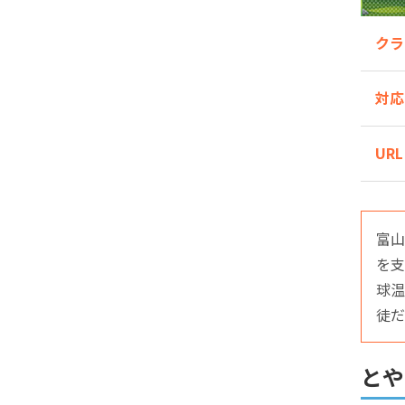
クラ
対応
URL
富山
を
球温
徒だ
とや