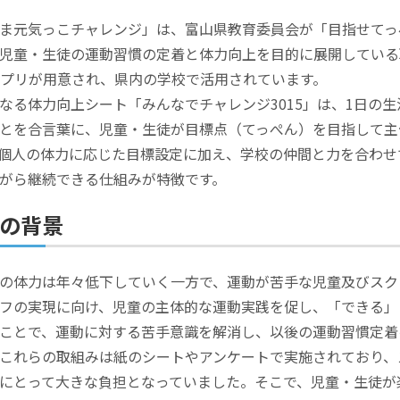
ま元気っこチャレンジ」は、富山県教育委員会が「目指せてっぺ
児童・生徒の運動習慣の定着と体力向上を目的に展開している
アプリが用意され、県内の学校で活用されています。
なる体力向上シート「みんなでチャレンジ3015」は、1日の生
とを合言葉に、児童・生徒が目標点（てっぺん）を目指して主
個人の体力に応じた目標設定に加え、学校の仲間と力を合わせ
がら継続できる仕組みが特徴です。
の背景
の体力は年々低下していく一方で、運動が苦手な児童及びスク
フの実現に向け、児童の主体的な運動実践を促し、「できる」
ことで、運動に対する苦手意識を解消し、以後の運動習慣定着
これらの取組みは紙のシートやアンケートで実施されており、
にとって大きな負担となっていました。そこで、児童・生徒が