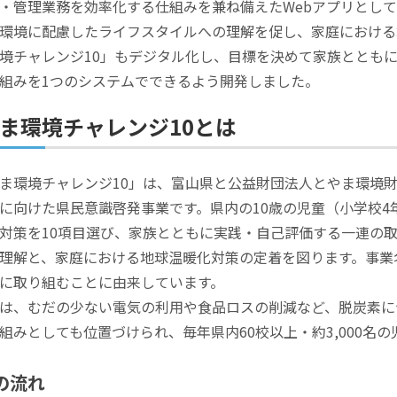
・管理業務を効率化する仕組みを兼ね備えたWebアプリとし
環境に配慮したライフスタイルへの理解を促し、家庭における
境チャレンジ10」もデジタル化し、目標を決めて家族ととも
組みを1つのシステムでできるよう開発しました。
ま環境チャレンジ10とは
ま環境チャレンジ10」は、富山県と公益財団法人とやま環境財
に向けた県民意識啓発事業です。県内の10歳の児童（小学校
対策を10項目選び、家族とともに実践・自己評価する一連の
理解と、家庭における地球温暖化対策の定着を図ります。事業名
に取り組むことに由来しています。
は、むだの少ない電気の利用や食品ロスの削減など、脱炭素に
組みとしても位置づけられ、毎年県内60校以上・約3,000名
の流れ