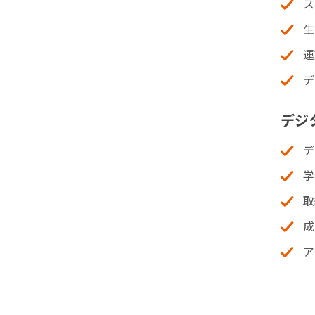
ス
生
運
デ
デジ
デ
学
取
成
ア