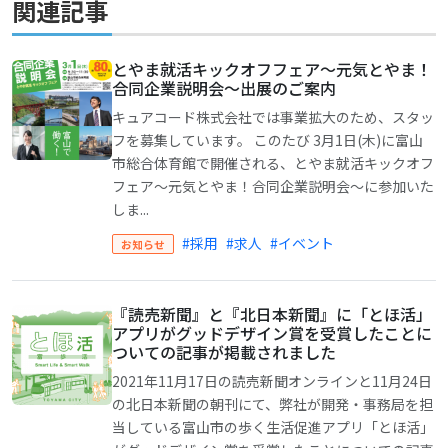
関連記事
とやま就活キックオフフェア～元気とやま！
合同企業説明会～出展のご案内
キュアコード株式会社では事業拡大のため、スタッ
フを募集しています。 このたび 3月1日(木)に富山
市総合体育館で開催される、とやま就活キックオフ
フェア～元気とやま！合同企業説明会～に参加いた
しま...
#採用
#求人
#イベント
お知らせ
『読売新聞』と『北日本新聞』に「とほ活」
アプリがグッドデザイン賞を受賞したことに
ついての記事が掲載されました
2021年11月17日の読売新聞オンラインと11月24日
の北日本新聞の朝刊にて、弊社が開発・事務局を担
当している富山市の歩く生活促進アプリ「とほ活」