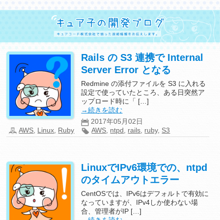
Rails の S3 連携で Internal
Server Error となる
Redmine の添付ファイルを S3 に入れる
設定で使っていたところ、ある日突然ア
ップロード時に「 […]
→続きを読む
2017年05月02日
AWS
,
Linux
,
Ruby
AWS
,
ntpd
,
rails
,
ruby
,
S3
LinuxでIPv6環境での、ntpd
のタイムアウトエラー
CentOSでは、IPv6はデフォルトで有効に
なっていますが、IPv4しか使わない場
合、管理者がIP […]