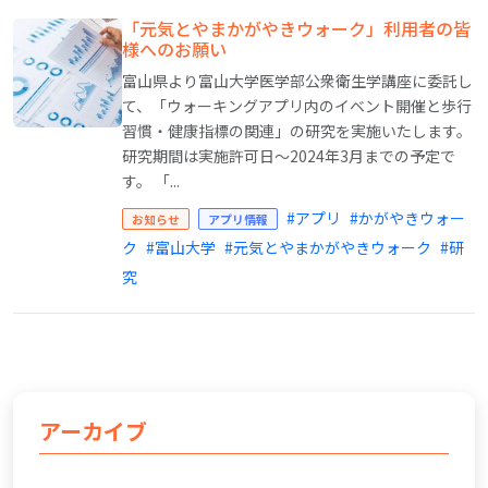
「元気とやまかがやきウォーク」利用者の皆
様へのお願い
富山県より富山大学医学部公衆衛生学講座に委託し
て、「ウォーキングアプリ内のイベント開催と歩行
習慣・健康指標の関連」の研究を実施いたします。
研究期間は実施許可日～2024年3月までの予定で
す。 「...
#アプリ
#かがやきウォー
お知らせ
アプリ情報
ク
#富山大学
#元気とやまかがやきウォーク
#研
究
アーカイブ