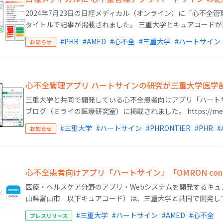
2024年7月23日の日経メディカル（オンライン）に「心不全
タイトルで記事が掲載されました。 三重大学とキュアコードが共
#PHR
#AMED
#心不全
#三重大学
#ハートサイン
お知らせ
心不全管理アプリ ハートサインの研究が三重大学医学
三重大学と共同で開発している心不全患者向けアプリ「ハート
ブログ（ミライの医療研究室）に掲載されました。 https://mews.h
#三重大学
#ハートサイン
#PHRONTIER
#PHR
#
お知らせ
心不全患者向けアプリ「ハートサイン」「OMRON con
医療・ヘルスケア分野のアプリ・Webシステムを開発するキ
山県富山市 以下キュアコード）は、三重大学と共同で開発して
#三重大学
#ハートサイン
#AMED
#心不全
プレスリリース